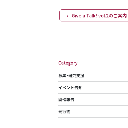
Give a Talk! vol.2のご案内
Category
募集・研究支援
イベント告知
開催報告
発行物