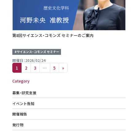
第8回サイエンス・コモンズ セミナーのご案内
#サイエンス・コモンズ セミナー
開催日：2026/02/24
Posts navigation
1
2
3
…
5
»
Category
募集・研究支援
イベント告知
開催報告
発行物