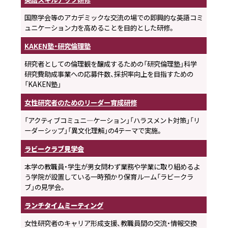
国際学会等のアカデミックな交流の場での即興的な英語コミ
ュニケーション力を高めることを目的とした研修。
KAKEN塾・研究倫理塾
研究者としての倫理観を醸成するための「研究倫理塾」科学
研究費助成事業への応募件数、採択率向上を目指すための
「KAKEN塾」
女性研究者のためのリーダー育成研修
「アクティブコミュニ―ケーション」「ハラスメント対策」「リ
ーダーシップ」「異文化理解」の4テーマで実施。
ラビークラブ見学会
本学の教職員・学生が男女問わず業務や学業に取り組めるよ
う学院が設置している一時預かり保育ルーム「ラビークラ
ブ」の見学会。
ランチタイムミーティング
女性研究者のキャリア形成支援、教職員間の交流・情報交換