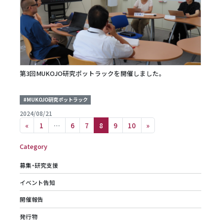
第3回MUKOJO研究ポットラックを開催しました。
#MUKOJO研究ポットラック
2024/08/21
Posts navigation
«
1
…
6
7
8
9
10
»
Category
募集・研究支援
イベント告知
開催報告
発行物