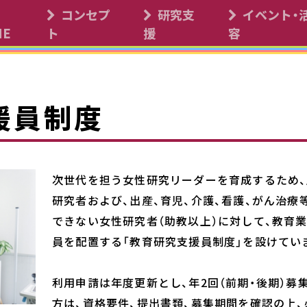
コンセプ
研究支
イベント・
サイエンス・コモンズ
ME
ト
援
容
援員制度
次世代を担う女性研究リーダーを育成するため、
研究者および、出産、育児、介護、看護、がん治
できない女性研究者（助教以上）に対して、教育
員を配置する「教育研究支援員制度」を設けてい
利用申請は年度更新とし、年2回（前期・後期）募
方は、資格要件、提出書類、募集期間を確認の上