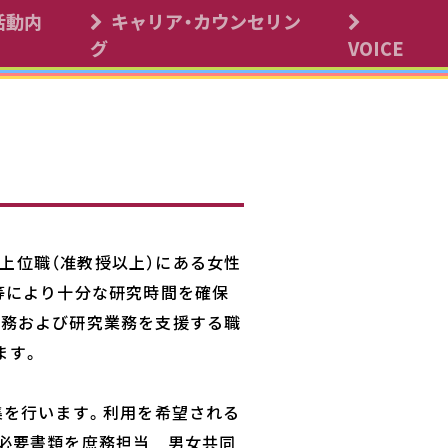
活動内
キャリア・カウンセリン
 Science Commons
グ
VOICE
上位職（准教授以上）にある女性
療等により十分な研究時間を確保
業務および研究業務を支援する職
ます。
集を行います。利用を希望される
、必要書類を庶務担当 男女共同