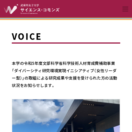
コンテンツへスキップ
メインナビゲーションへ
VOICE
本学の令和5年度文部科学省科学技術人材育成費補助事業
「ダイバーシティ研究環境実現イニシアティブ（女性リーダ
ー型）」の取組による研究成果や支援を受けられた方の活動
状況をお知らせします。